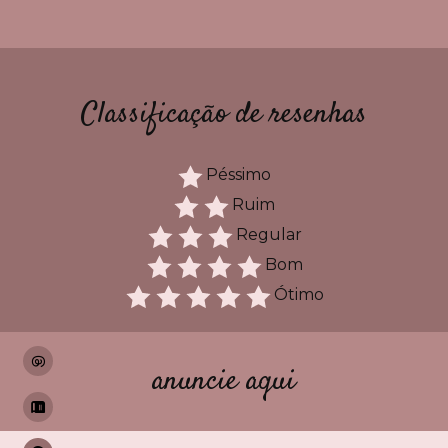
Classificação de resenhas
Péssimo
Ruim
Regular
Bom
Ótimo
anuncie aqui