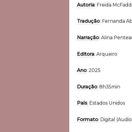
Autoria
: Freida McFad
Tradução
: Fernanda A
Narração
: Alina Pente
Editora
: Arqueiro
Ano
: 2025
Duração
: 8h35min
País
: Estados Unidos
Formato
: Digital (Aud