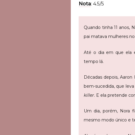
Nota
: 4.5/5
Quando tinha 11 anos, N
pai matava mulheres no
Até o dia em que ela e
tempo lá.
Décadas depois, Aaron N
bem-sucedida, que leva 
killer
. E ela pretende co
Um dia, porém, Nora f
mesmo modo único e terr