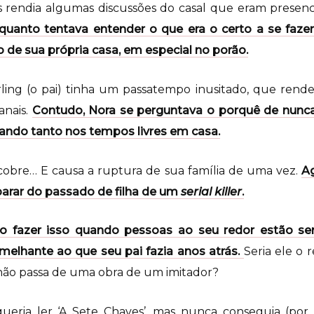
es rendia algumas discussões do casal que eram prese
quanto tentava entender o que era o certo a se fazer
o de sua própria casa, em especial no porão.
rling (o pai) tinha um passatempo inusitado, que rend
anais.
Contudo, Nora se perguntava o porquê de nunca
icando tanto nos tempos livres em casa.
cobre… E causa a ruptura de sua família de uma vez.
Ag
parar do passado de filha de um
serial killer
.
o fazer isso quando pessoas ao seu redor estão se
elhante ao que seu pai fazia anos atrás.
Seria ele o 
não passa de uma obra de um imitador?
eria ler ‘A Sete Chaves’, mas nunca conseguia (por