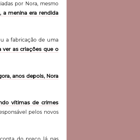
nciadas por Nora, mesmo
, a menina era rendida
eu a fabricação de uma
 ver as criações que o
ora, anos depois, Nora
ndo vítimas de crimes
responsável pelos novos
 conta do preço lá nas