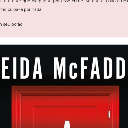
é e quer que ela pague por esse crime. Só que ela não é um
omo culpá-la por nada.
 seu porão.