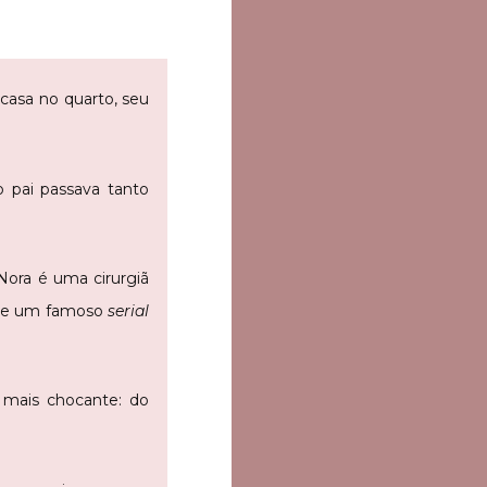
casa no quarto, seu
 pai passava tanto
 Nora é uma cirurgiã
a de um famoso
serial
 mais chocante: do