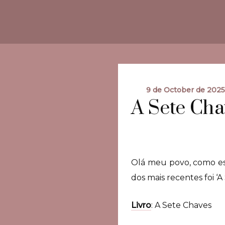
9 de October de 202
A Sete Cha
Olá meu povo, como es
dos mais recentes foi ‘
Livro
: A Sete Chaves