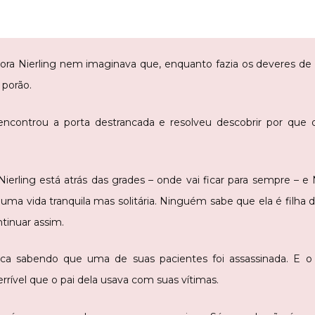
ora Nierling nem imaginava que, enquanto fazia os deveres de 
 porão.
ncontrou a porta destrancada e resolveu descobrir por que o
ierling está atrás das grades – onde vai ficar para sempre – e
uma vida tranquila mas solitária. Ninguém sabe que ela é filh
ntinuar assim.
ica sabendo que uma de suas pacientes foi assassinada. E o
ível que o pai dela usava com suas vítimas.