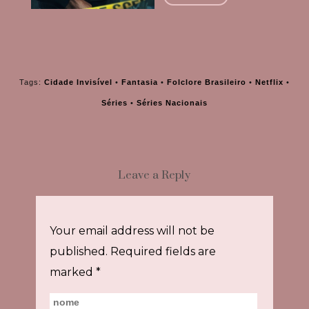
Tags:
Cidade Invisível
•
Fantasia
•
Folclore Brasileiro
•
Netflix
•
Séries
•
Séries Nacionais
Leave a Reply
Your email address will not be
published.
Required fields are
marked
*