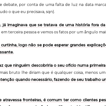
de debate, por conta de uma falta de luz na data mar
 tudo o que eu precisava, sqn).
a,
já imaginava que se tratava de uma história fora da
é em terceira pessoa e vemos os fatos por um ângulo mais
é curtinha, logo não se pode esperar grandes explicaçõ
ssante.
z que ninguém descobriria o seu ofício numa primeira
 mais bruto lhe diriam que é qualquer coisa, menos um 
 atenção quando necessário, fazendo de seu trabalho 
 atravessa fronteiras, é comum ter como clientes p