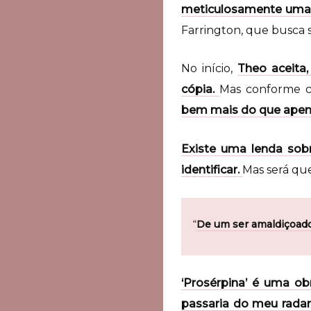
meticulosamente uma pi
Farrington, que busca s
No início,
Theo aceita,
cópia.
Mas conforme c
bem mais do que apena
Existe uma lenda sobr
identificar.
Mas será que
“
De um ser amaldiçoado 
‘Prosérpina’ é uma ob
passaria do meu radar