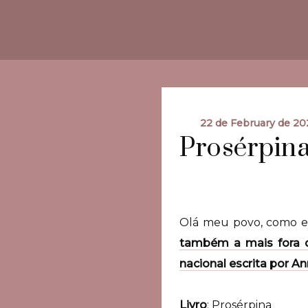
22 de February de 20
Prosérpina
Olá meu povo, como 
também a mais fora d
nacional escrita por A
Livro
: Prosérpina