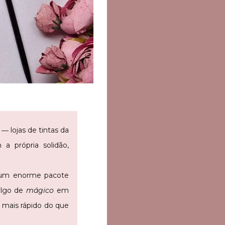
― lojas de tintas da
a própria solidão,
m um enorme pacote
algo de
mágico
em
 mais rápido do que