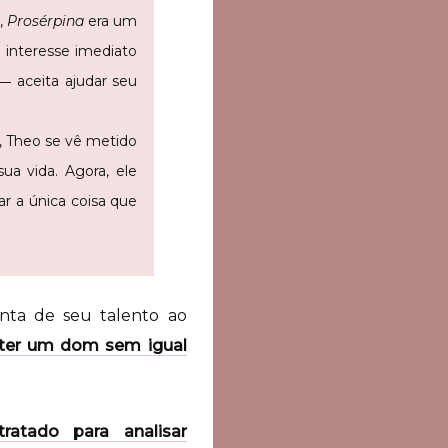
,
Prosérpina
era um
o interesse imediato
 aceita ajudar seu
, Theo se vê metido
a vida. Agora, ele
ar a única coisa que
nta de seu talento ao
 ter um dom sem igual
atado para analisar