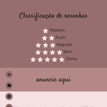
Classificação de resenhas
Péssimo
Ruim
Regular
Bom
Ótimo
anuncie aqui