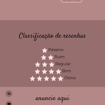
Classificação de resenhas
Péssimo
Ruim
Regular
Bom
Ótimo
anuncie aqui