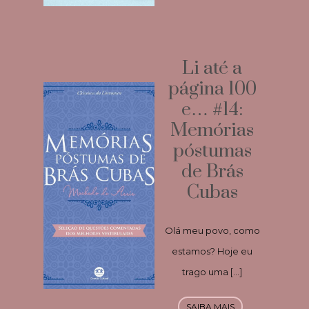
Li até a
página 100
e… #14:
Memórias
póstumas
de Brás
Cubas
Olá meu povo, como
estamos? Hoje eu
trago uma […]
SAIBA MAIS