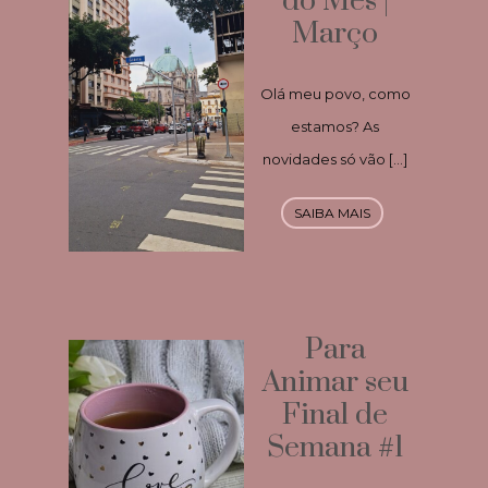
do Mês |
Março
Olá meu povo, como
estamos? As
novidades só vão […]
SAIBA MAIS
Para
Animar seu
Final de
Semana #1