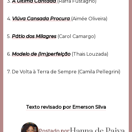
3.
A Última Cantada
(Raffa Fustagno)
4.
Viúva Cansada Procura
(Aimée Oliveira)
5.
Pátio dos Milagres
(Carol Camargo)
6.
Modelo de (Im)perfeição
(Thais Louzada)
7. De Volta à Terra de Sempre (Camila Pellegrini)
Texto revisado por Emerson Silva
Hanna de Paiva
Postado por: