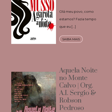
Olá meu povo, como
estamos? Fazia tempo
que eu […]
SAIBA MAIS
Aquela Noite
no Monte
Calvo | Org.
A.I. Sergio &
Robson
Pedroso